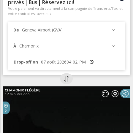
privés | Bus | Réservez ici!
Votre paiement va directement à la compagnie de Transferts/Taxi et
votre contrat est avec eux.
De
Geneva Airport (GVA)
À
Chamonix
Drop-off on
Heure
Webcam panoramique à la Flégère
Webcam panoramique à la Station de Ski de la Flégère -
Chamonix
Autres Webcams dans la Vallée de