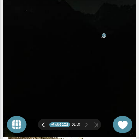
Chamonix
L'Arête de l'Aiguille du Midi
Domaine Skiable La Flégère