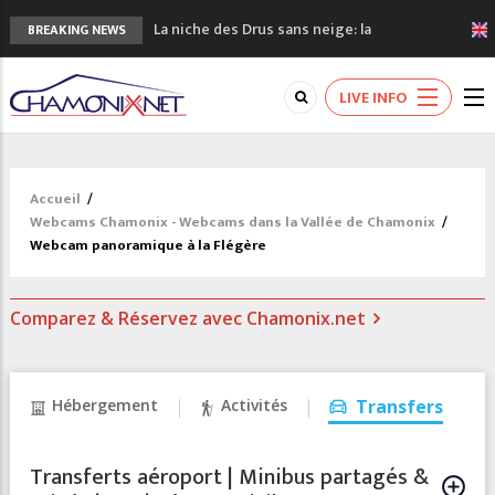
La niche des Drus sans neige: la
BREAKING NEWS
sécheresse en haute montagne
3 bonnes raisons pour visiter le nouveau
Musée du Mont-Blanc
LIVE INFO
Accidents en montagne: 3 personnes sont
décédées dans le Mont-Blanc
Craft ouvre un nouveau magasin de course
à pied à Chamonix
Accueil
/
Webcams Chamonix - Webcams dans la Vallée de Chamonix
/
3eme Chamonix Vallée Classics Festival
Webcam panoramique à la Flégère
Comparez & Réservez avec Chamonix.net
Hébergement
Activités
Transfers
Transferts aéroport | Minibus partagés &