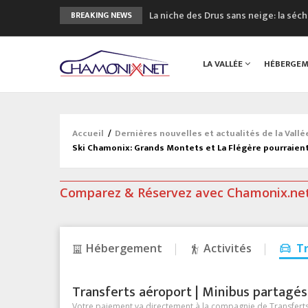
La niche des Drus sans neige: la sé
BREAKING NEWS
3 bonnes raisons pour visiter le no
Accidents en montagne: 3 personnes
LA VALLÉE
HÉBERGE
Craft ouvre un nouveau magasin de 
3eme Chamonix Vallée Classics Festiv
Accueil
/
Dernières nouvelles et actualités de la Vall
Ski Chamonix: Grands Montets et La Flégère pourraient
Comparez & Réservez avec Chamonix.ne
Hébergement
Activités
T
Transferts aéroport | Minibus partagés &
Votre paiement va directement à la compagnie de Transferts/