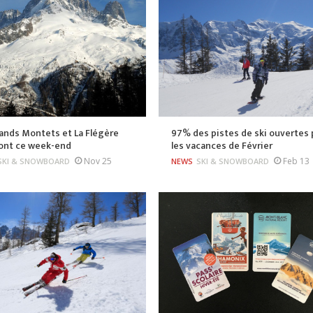
ands Montets et La Flégère
97% des pistes de ski ouvertes 
ront ce week-end
les vacances de Février
Nov 25
Feb 13
SKI & SNOWBOARD
NEWS
SKI & SNOWBOARD