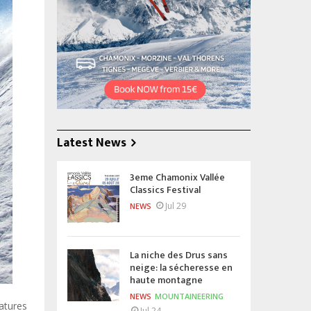
Latest News
3eme Chamonix Vallée
Classics Festival
Jul 29
NEWS
La niche des Drus sans
neige: la sécheresse en
haute montagne
NEWS
MOUNTAINEERING
atures
Jul 24