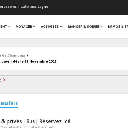
cheresse en haute montagne
uveau Musée du Mont-Blanc
 sont décédées dans le Mont-Blanc
MENT
VOYAGER
ACTIVITÉS
MANGER & SOIRÉE
IMMOBILIE
course à pied à Chamonix
al
ée de Chamonix
/
 ouvrir dès le 29 Novembre 2025
t
ransfers
 privés | Bus | Réservez ici!
Taxi et votre contrat est avec eux.