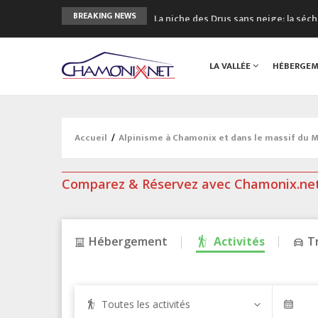
La niche des Drus sans neige: la sé
BREAKING NEWS
3 bonnes raisons pour visiter le no
Accidents en montagne: 3 personnes
LA VALLÉE
HÉBERGE
Craft ouvre un nouveau magasin de 
3eme Chamonix Vallée Classics Festiv
Accueil
/
Alpinisme à Chamonix et dans le massif du 
Comparez & Réservez avec Chamonix.ne
Hébergement
Activités
T
Toutes les activités