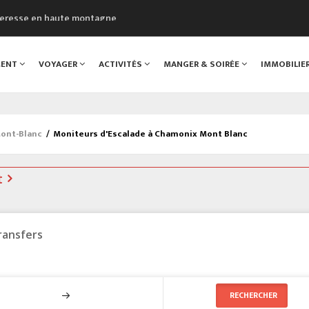
cheresse en haute montagne
uveau Musée du Mont-Blanc
 sont décédées dans le Mont-Blanc
MENT
VOYAGER
ACTIVITÉS
MANGER & SOIRÉE
IMMOBILIE
course à pied à Chamonix
al
Mont-Blanc
/
Moniteurs d'Escalade à Chamonix Mont Blanc
t
ransfers