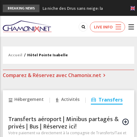
La niche des Drus sans neige: la
BREAKING NEWS
sécheresse en haute montagne
3 bonnes raisons pour visiter le nouveau
LIVE INFO
Musée du Mont-Blanc
Accidents en montagne: 3 personnes sont
décédées dans le Mont-Blanc
Craft ouvre un nouveau magasin de course
Accueil
/
Hôtel Pointe Isabelle
à pied à Chamonix
3eme Chamonix Vallée Classics Festival
Comparez & Réservez avec Chamonix.net
Hébergement
Activités
Transfers
Transferts aéroport | Minibus partagés &
privés | Bus | Réservez ici!
Votre paiement va directement à la compagnie de Transferts/Taxi et