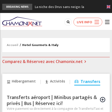
La niche des Drus sans neige: la
BREAKING NEWS
sécheresse en haute montagne
3 bonnes raisons pour visiter le nouveau
LIVE INFO
Musée du Mont-Blanc
Accidents en montagne: 3 personnes sont
décédées dans le Mont-Blanc
Craft ouvre un nouveau magasin de course
Accueil
/
Hotel Gourmets & Italy
à pied à Chamonix
3eme Chamonix Vallée Classics Festival
Comparez & Réservez avec Chamonix.net
Hébergement
Activités
Transfers
Transferts aéroport | Minibus partagés &
privés | Bus | Réservez ici!
Votre paiement va directement à la compagnie de Transferts/Taxi et