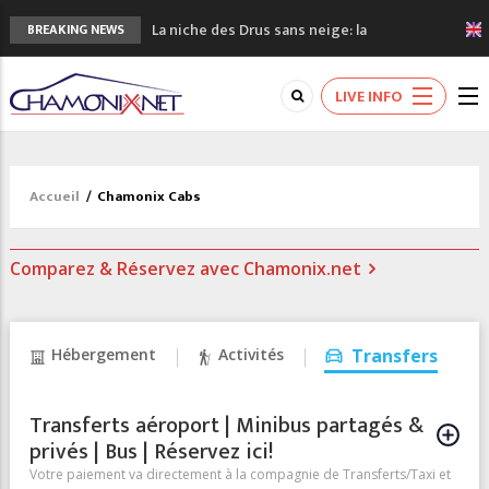
La niche des Drus sans neige: la
BREAKING NEWS
sécheresse en haute montagne
3 bonnes raisons pour visiter le nouveau
LIVE INFO
Musée du Mont-Blanc
Accidents en montagne: 3 personnes sont
décédées dans le Mont-Blanc
Craft ouvre un nouveau magasin de course
Accueil
/
Chamonix Cabs
à pied à Chamonix
3eme Chamonix Vallée Classics Festival
Comparez & Réservez avec Chamonix.net
Hébergement
Activités
Transfers
Transferts aéroport | Minibus partagés &
privés | Bus | Réservez ici!
Votre paiement va directement à la compagnie de Transferts/Taxi et