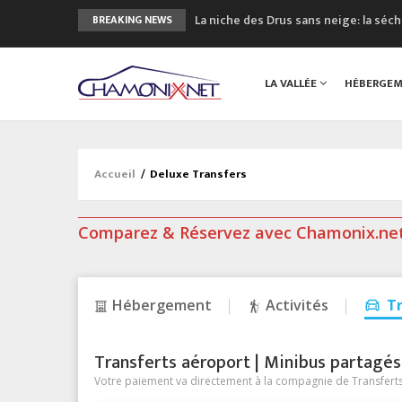
La niche des Drus sans neige: la sé
BREAKING NEWS
3 bonnes raisons pour visiter le no
Accidents en montagne: 3 personnes
LA VALLÉE
HÉBERGE
Craft ouvre un nouveau magasin de 
3eme Chamonix Vallée Classics Festiv
Accueil
/
Deluxe Transfers
Comparez & Réservez avec Chamonix.ne
Hébergement
Activités
T
Transferts aéroport | Minibus partagés &
Votre paiement va directement à la compagnie de Transferts/