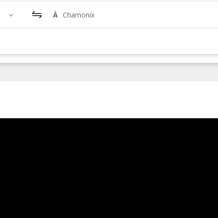
À
Chamonix