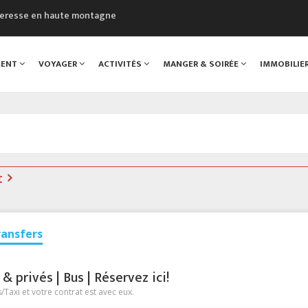
cheresse en haute montagne
uveau Musée du Mont-Blanc
 sont décédées dans le Mont-Blanc
MENT
VOYAGER
ACTIVITÉS
MANGER & SOIRÉE
IMMOBILIE
course à pied à Chamonix
al
t
ransfers
 privés | Bus | Réservez ici!
Taxi et votre contrat est avec eux.