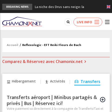
La niche des Drus sans neige: la
BREAKING NEWS
sécheresse en haute montagne
3 bonnes raisons pour visiter le nouveau
LIVE INFO
Musée du Mont-Blanc
Accidents en montagne: 3 personnes sont
décédées dans le Mont-Blanc
Craft ouvre un nouveau magasin de course
Accueil
/
Reflexologic - EFT Reiki Fleurs de Bach
à pied à Chamonix
3eme Chamonix Vallée Classics Festival
Comparez & Réservez avec Chamonix.net
Hébergement
Activités
Transfers
Transferts aéroport | Minibus partagés &
privés | Bus | Réservez ici!
Votre paiement va directement à la compagnie de Transferts/Taxi et