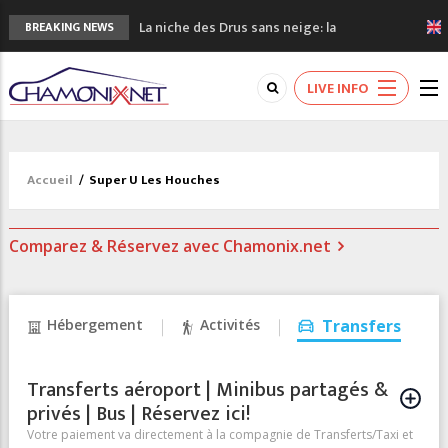
La niche des Drus sans neige: la
BREAKING NEWS
sécheresse en haute montagne
3 bonnes raisons pour visiter le nouveau
LIVE INFO
Musée du Mont-Blanc
Accidents en montagne: 3 personnes sont
décédées dans le Mont-Blanc
Craft ouvre un nouveau magasin de course
Accueil
/
Super U Les Houches
à pied à Chamonix
3eme Chamonix Vallée Classics Festival
Comparez & Réservez avec Chamonix.net
Hébergement
Activités
Transfers
Transferts aéroport | Minibus partagés &
privés | Bus | Réservez ici!
Votre paiement va directement à la compagnie de Transferts/Taxi et