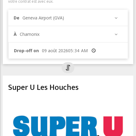
votre contrat est avec eux.
De
Geneva Airport (GVA)
À
Chamonix
Drop-off on
Heure
Super U Les Houches