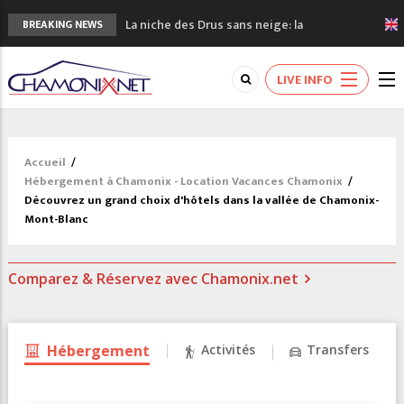
La niche des Drus sans neige: la
BREAKING NEWS
sécheresse en haute montagne
3 bonnes raisons pour visiter le nouveau
LIVE INFO
Musée du Mont-Blanc
Accidents en montagne: 3 personnes sont
décédées dans le Mont-Blanc
Craft ouvre un nouveau magasin de course
Accueil
/
à pied à Chamonix
Hébergement à Chamonix - Location Vacances Chamonix
/
3eme Chamonix Vallée Classics Festival
Découvrez un grand choix d'hôtels dans la vallée de Chamonix-
Mont-Blanc
Comparez & Réservez avec Chamonix.net
Hébergement
Activités
Transfers