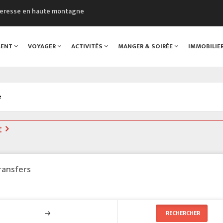
cheresse en haute montagne
uveau Musée du Mont-Blanc
 sont décédées dans le Mont-Blanc
MENT
VOYAGER
ACTIVITÉS
MANGER & SOIRÉE
IMMOBILIE
course à pied à Chamonix
al
e
t
ransfers