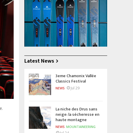
Latest News
3eme Chamonix Vallée
Classics Festival
Jul 29
NEWS
e.
La niche des Drus sans
neige: la sécheresse en
haute montagne
NEWS
MOUNTAINEERING
Jul 24