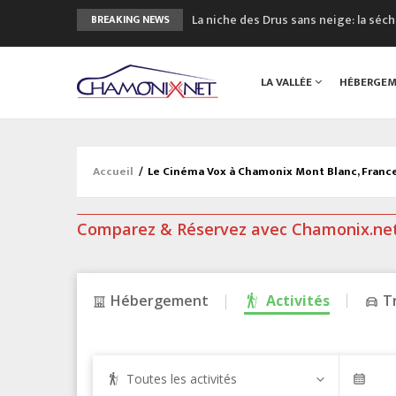
La niche des Drus sans neige: la sé
BREAKING NEWS
3 bonnes raisons pour visiter le no
Accidents en montagne: 3 personnes
LA VALLÉE
HÉBERGE
Craft ouvre un nouveau magasin de 
3eme Chamonix Vallée Classics Festiv
Accueil
/
Le Cinéma Vox à Chamonix Mont Blanc, Franc
Comparez & Réservez avec Chamonix.ne
Hébergement
Activités
T
Toutes les activités