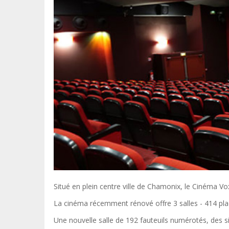
Situé en plein centre ville de Chamonix, le Cinéma V
La cinéma récemment rénové offre 3 salles - 414 pla
Une nouvelle salle de 192 fauteuils numérotés, des 