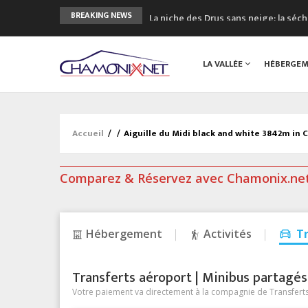
La niche des Drus sans neige: la sé
BREAKING NEWS
3 bonnes raisons pour visiter le no
Accidents en montagne: 3 personnes
LA VALLÉE
HÉBERGE
Craft ouvre un nouveau magasin de 
3eme Chamonix Vallée Classics Festiv
Accueil
/
/
Aiguille du Midi black and white 3842m in
Comparez & Réservez avec Chamonix.ne
Hébergement
Activités
T
Transferts aéroport | Minibus partagés &
Votre paiement va directement à la compagnie de Transferts/