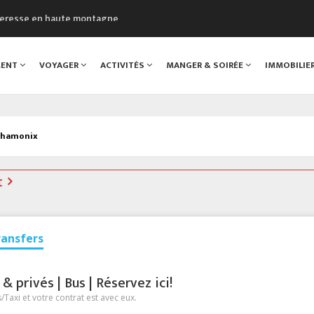
cheresse en haute montagne
uveau Musée du Mont-Blanc
 sont décédées dans le Mont-Blanc
MENT
VOYAGER
ACTIVITÉS
MANGER & SOIRÉE
IMMOBILIE
course à pied à Chamonix
al
 Chamonix
t
ransfers
 privés | Bus | Réservez ici!
Taxi et votre contrat est avec eux.