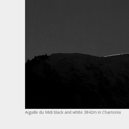
Aiguille du Midi black and white 3842m in Chamonix