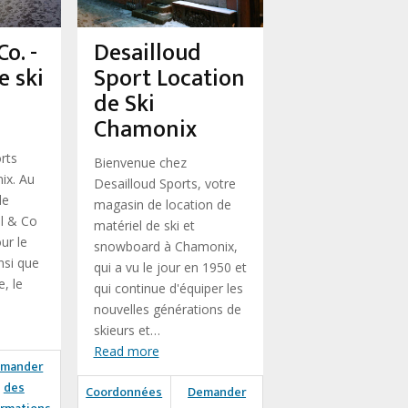
o. -
Desailloud
e ski
Sport Location
de Ski
Chamonix
rts
Bienvenue chez
ix. Au
Desailloud Sports, votre
de
magasin de location de
l & Co
matériel de ski et
ur le
snowboard à Chamonix,
insi que
qui a vu le jour en 1950 et
, le
qui continue d'équiper les
nouvelles générations de
skieurs et…
Read more
mander
des
Coordonnées
Demander