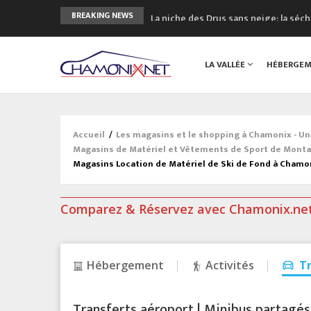
La niche des Drus sans neige: la sé
BREAKING NEWS
3 bonnes raisons pour visiter le no
Accidents en montagne: 3 personnes
LA VALLÉE
HÉBERGE
Craft ouvre un nouveau magasin de 
3eme Chamonix Vallée Classics Festiv
Accueil
/
Les magasins et le shopping à Chamonix - U
Magasins de Matériel et Vêtements de Sport de Mont
Magasins Location de Matériel de Ski de Fond à Chamo
Comparez & Réservez avec Chamonix.ne
Hébergement
Activités
T
Transferts aéroport | Minibus partagés &