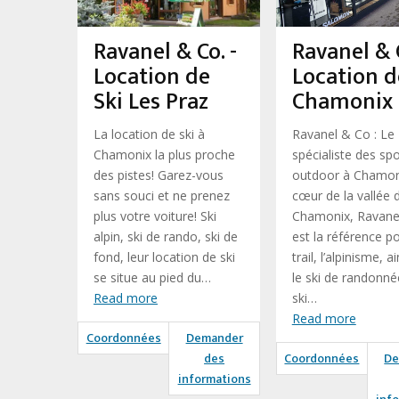
Ravanel & Co. -
Ravanel & C
Location de
Location d
Ski Les Praz
Chamonix
La location de ski à
Ravanel & Co : Le
Chamonix la plus proche
spécialiste des spo
des pistes! Garez-vous
outdoor à Chamon
sans souci et ne prenez
cœur de la vallée 
plus votre voiture! Ski
Chamonix, Ravane
alpin, ski de rando, ski de
est la référence po
fond, leur location de ski
trail, l’alpinisme, a
se situe au pied du…
le ski de randonnée
Read more
ski…
Read more
Coordonnées
Demander
des
Coordonnées
De
informations