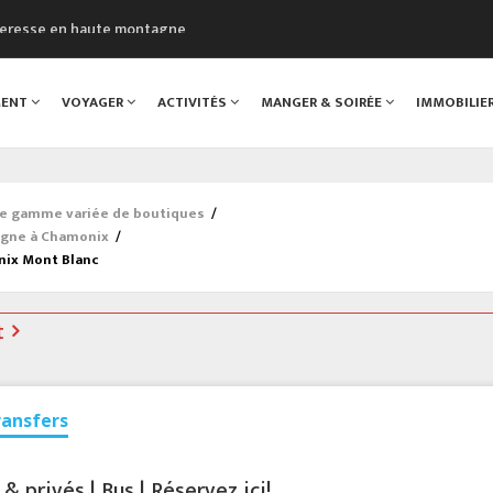
cheresse en haute montagne
uveau Musée du Mont-Blanc
 sont décédées dans le Mont-Blanc
MENT
VOYAGER
ACTIVITÉS
MANGER & SOIRÉE
IMMOBILIE
course à pied à Chamonix
al
ne gamme variée de boutiques
/
agne à Chamonix
/
nix Mont Blanc
t
ransfers
 privés | Bus | Réservez ici!