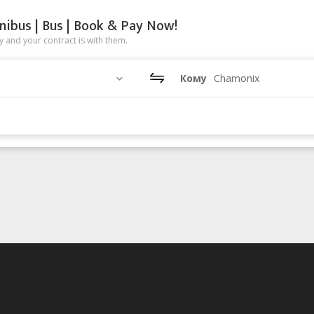
nibus | Bus | Book & Pay Now!
 and your contract is with them.
Кому
Chamonix