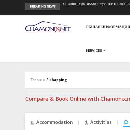
Chamonixporusski - Русское Шамони
BREAKING NEWS
Сочи 2014 - 90 лет спустя олимпиад
Кол де Монте закрыт 11 января 2013
ОБЩАЯ ИНФОРМАЦИ
SERVICES
Главная
/
Shopping
Compare & Book Online with Chamonix.
Accommodation
Activities