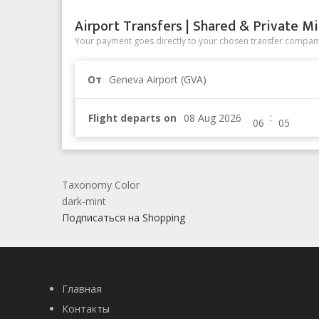
Airport Transfers | Shared & Private Mi
Your payment goes directly to your chosen transfer company
От
Geneva Airport (GVA)
:
Flight departs on
Taxonomy Color
dark-mint
Подписаться на Shopping
Главная
Контакты