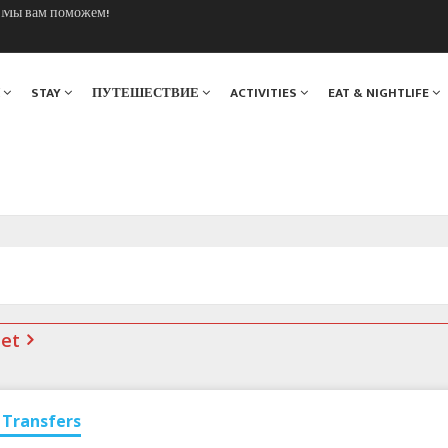
. Мы вам поможем!
ы Шамони в 1924
Я
STAY
ПУТЕШЕСТВИЕ
ACTIVITIES
EAT & NIGHTLIFE
net
Transfers