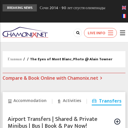
Сочи 2014 - 90 лет спустя олимпиады
BREAKING NEWS
Шамони в 1924
Кол де Монте закрыт 11 января 2013
Chamonixporusski - Русское Шамони. Мы
LIVE INFO
вам поможем!
Главная
/
/
The Eyes of Mont Blanc, Photo @ Alain Towner
Compare & Book Online with Chamonix.net
Accommodation
Activities
Transfers
Airport Transfers | Shared & Private
Minibus | Bus | Book & Pay Now!