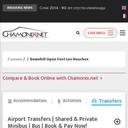
Сочи 2014 - 90 лет спустя олимпиады
BREAKING NEWS
Шамони в 1924
Кол де Монте закрыт 11 января 2013
Chamonixporusski - Русское Шамони. Мы
LIVE INFO
вам поможем!
Главная
/
/
Downhill Open Fest Les Houches
Compare & Book Online with Chamonix.net
Accommodation
Activities
Transfers
Airport Transfers | Shared & Private
Minibus | Bus | Book & Pay Now!