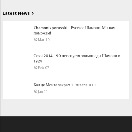
Latest News
Chamonixporusski - Русское Шамони. Мы вам
поможем!
Mar 10
Сочи 2014 - 90 лет спустя олимпиады Шамони в
1924
Feb 07
Кол де Монте закрыт 11 января 2013
Jan 11