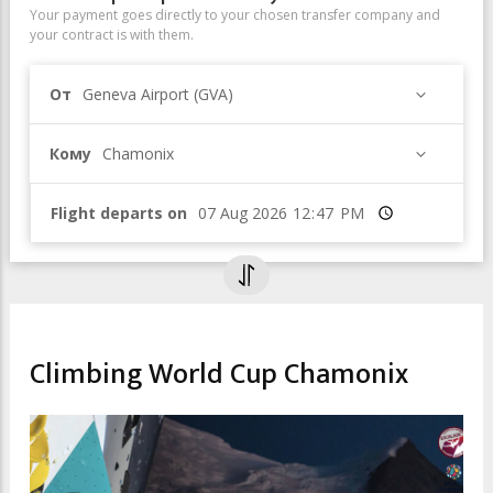
Your payment goes directly to your chosen transfer company and
your contract is with them.
От
Geneva Airport (GVA)
Кому
Chamonix
Flight departs on
Время
SPORT & LEISURE
Climbing World Cup Chamonix