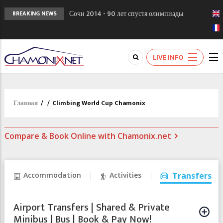
Сочи 2014 - 90 лет спустя олимпиады
BREAKING NEWS
Шамони в 1924
Кол де Монте закрыт 11 января 2013
Chamonixporusski - Русское Шамони. Мы
LIVE INFO
вам поможем!
Главная
/
/
Climbing World Cup Chamonix
Compare & Book Online with Chamonix.net
Accommodation
Activities
Transfers
Airport Transfers | Shared & Private
Minibus | Bus | Book & Pay Now!