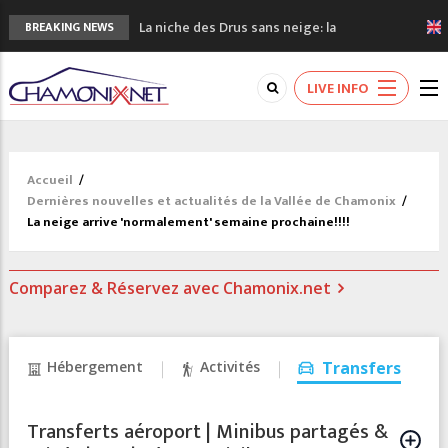
La niche des Drus sans neige: la
BREAKING NEWS
sécheresse en haute montagne
3 bonnes raisons pour visiter le nouveau
LIVE INFO
Musée du Mont-Blanc
Accidents en montagne: 3 personnes sont
décédées dans le Mont-Blanc
Craft ouvre un nouveau magasin de course
Accueil
/
à pied à Chamonix
Dernières nouvelles et actualités de la Vallée de Chamonix
/
3eme Chamonix Vallée Classics Festival
La neige arrive 'normalement' semaine prochaine!!!!
Comparez & Réservez avec Chamonix.net
Hébergement
Activités
Transfers
Transferts aéroport | Minibus partagés &