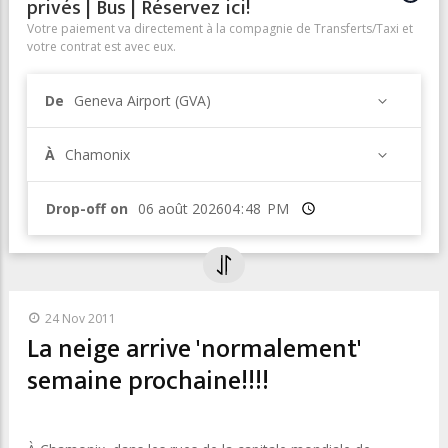
privés | Bus | Réservez ici!
Votre paiement va directement à la compagnie de Transferts/Taxi et
votre contrat est avec eux.
De
Geneva Airport (GVA)
À
Chamonix
Drop-off on
Heure
24 Nov 2011
La neige arrive 'normalement'
semaine prochaine!!!!