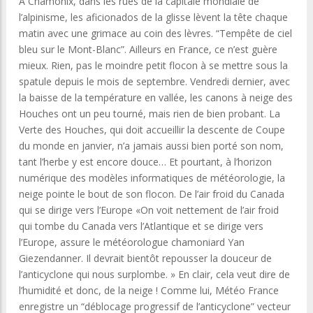
À Chamonix, dans les rues de la capitale mondiale de
l’alpinisme, les aficionados de la glisse lèvent la tête chaque
matin avec une grimace au coin des lèvres. “Tempête de ciel
bleu sur le Mont-Blanc”. Ailleurs en France, ce n’est guère
mieux. Rien, pas le moindre petit flocon à se mettre sous la
spatule depuis le mois de septembre. Vendredi dernier, avec
la baisse de la température en vallée, les canons à neige des
Houches ont un peu tourné, mais rien de bien probant. La
Verte des Houches, qui doit accueillir la descente de Coupe
du monde en janvier, n’a jamais aussi bien porté son nom,
tant l’herbe y est encore douce… Et pourtant, à l’horizon
numérique des modèles informatiques de météorologie, la
neige pointe le bout de son flocon. De l’air froid du Canada
qui se dirige vers l’Europe «On voit nettement de l’air froid
qui tombe du Canada vers l’Atlantique et se dirige vers
l’Europe, assure le météorologue chamoniard Yan
Giezendanner. Il devrait bientôt repousser la douceur de
l’anticyclone qui nous surplombe. » En clair, cela veut dire de
l’humidité et donc, de la neige ! Comme lui, Météo France
enregistre un “déblocage progressif de l’anticyclone” vecteur