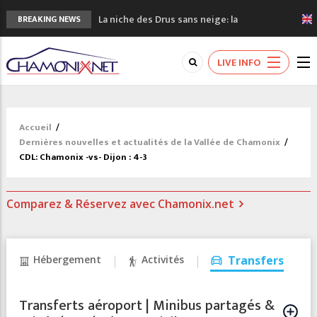
La niche des Drus sans neige: la
BREAKING NEWS
sécheresse en haute montagne
3 bonnes raisons pour visiter le nouveau
LIVE INFO
Musée du Mont-Blanc
Accidents en montagne: 3 personnes sont
décédées dans le Mont-Blanc
Craft ouvre un nouveau magasin de course
Accueil
/
à pied à Chamonix
Dernières nouvelles et actualités de la Vallée de Chamonix
/
3eme Chamonix Vallée Classics Festival
CDL: Chamonix -vs- Dijon : 4-3
Comparez & Réservez avec Chamonix.net
Hébergement
Activités
Transfers
Transferts aéroport | Minibus partagés &