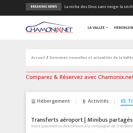
La niche des Drus sans neige: la sé
BREAKING NEWS
3 bonnes raisons pour visiter le no
Accidents en montagne: 3 personnes
LA VALLÉE
HÉBERGE
Craft ouvre un nouveau magasin de 
3eme Chamonix Vallée Classics Festiv
Accueil
/
Dernières nouvelles et actualités de la Vall
Comparez & Réservez avec Chamonix.ne
Hébergement
Activités
T
Transferts aéroport | Minibus partagés &
Votre paiement va directement à la compagnie de Transferts/