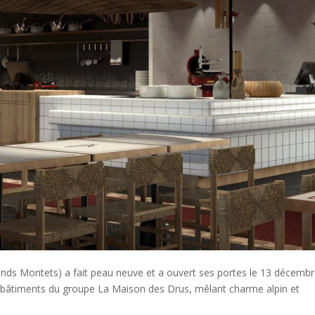
ands Montets) a fait peau neuve et a ouvert ses portes le 13 décemb
es bâtiments du groupe La Maison des Drus, mêlant charme alpin et