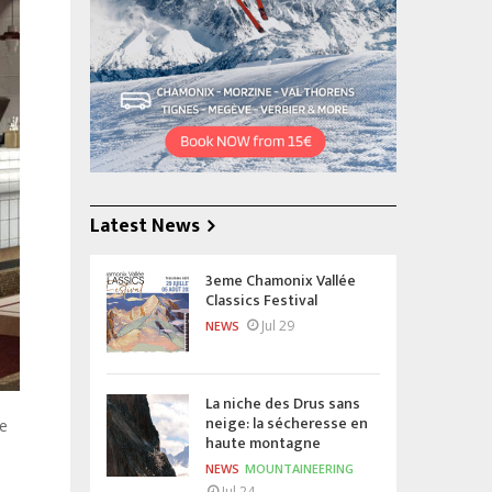
Latest News
3eme Chamonix Vallée
Classics Festival
Jul 29
NEWS
La niche des Drus sans
neige: la sécheresse en
re
haute montagne
NEWS
MOUNTAINEERING
Jul 24