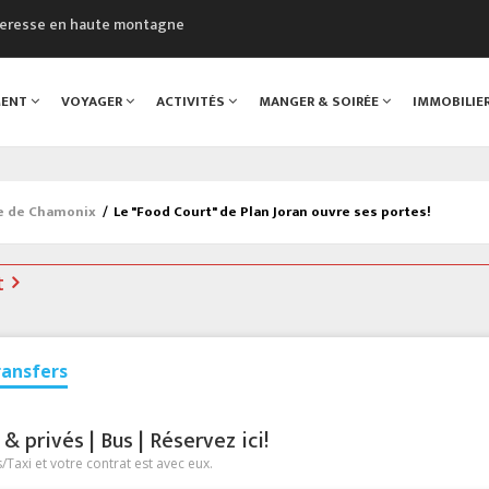
cheresse en haute montagne
uveau Musée du Mont-Blanc
 sont décédées dans le Mont-Blanc
MENT
VOYAGER
ACTIVITÉS
MANGER & SOIRÉE
IMMOBILIE
course à pied à Chamonix
al
ée de Chamonix
/
Le "Food Court" de Plan Joran ouvre ses portes!
t
ransfers
 privés | Bus | Réservez ici!
Taxi et votre contrat est avec eux.