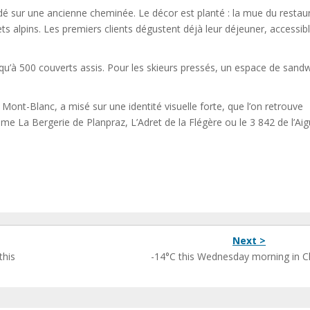
dé sur une ancienne cheminée. Le décor est planté : la mue du restau
ts alpins. Les premiers clients dégustent déjà leur déjeuner, accessib
jusqu’à 500 couverts assis. Pour les skieurs pressés, un espace de sand
nt-Blanc, a misé sur une identité visuelle forte, que l’on retrouve
omme La Bergerie de Planpraz, L’Adret de la Flégère ou le 3 842 de l’Aigu
Next >
this
-14°C this Wednesday morning in 