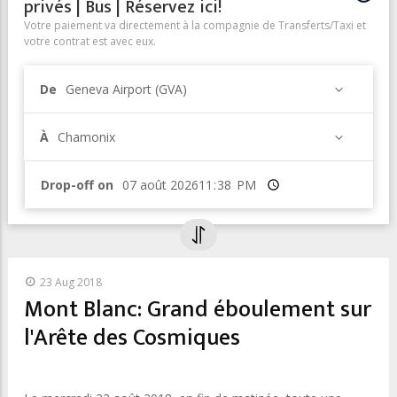
privés | Bus | Réservez ici!
Votre paiement va directement à la compagnie de Transferts/Taxi et
votre contrat est avec eux.
De
Geneva Airport (GVA)
À
Chamonix
Drop-off on
Heure
23 Aug 2018
Mont Blanc: Grand éboulement sur
l'Arête des Cosmiques