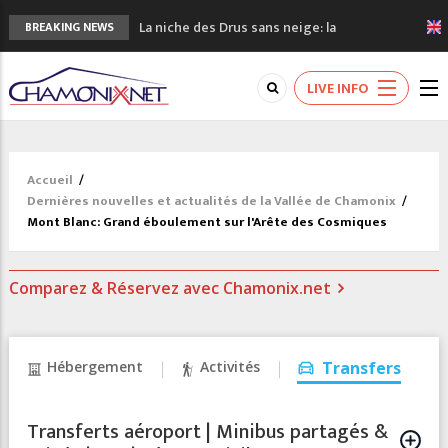
La niche des Drus sans neige: la
BREAKING NEWS
sécheresse en haute montagne
3 bonnes raisons pour visiter le nouveau
LIVE INFO
Musée du Mont-Blanc
Accidents en montagne: 3 personnes sont
décédées dans le Mont-Blanc
Craft ouvre un nouveau magasin de course
Accueil
/
à pied à Chamonix
Dernières nouvelles et actualités de la Vallée de Chamonix
/
3eme Chamonix Vallée Classics Festival
Mont Blanc: Grand éboulement sur l'Arête des Cosmiques
Comparez & Réservez avec Chamonix.net
Hébergement
Activités
Transfers
Transferts aéroport | Minibus partagés &