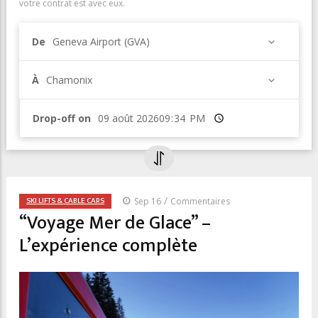
votre contrat est avec eux.
De
Geneva Airport (GVA)
À
Chamonix
Drop-off on
Heure
/
SKI LIFTS & CABLE CARS
Sep 16
Commentaires
“Voyage Mer de Glace” –
L’expérience complète