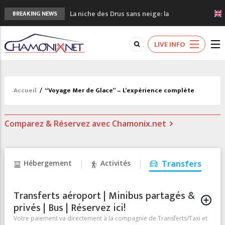
La niche des Drus sans neige: la
BREAKING NEWS
sécheresse en haute montagne
3 bonnes raisons pour visiter le nouveau
LIVE INFO
Musée du Mont-Blanc
Accidents en montagne: 3 personnes sont
décédées dans le Mont-Blanc
Craft ouvre un nouveau magasin de course
Accueil
/
“Voyage Mer de Glace” – L’expérience complète
à pied à Chamonix
3eme Chamonix Vallée Classics Festival
Comparez & Réservez avec Chamonix.net
Hébergement
Activités
Transfers
Transferts aéroport | Minibus partagés &
privés | Bus | Réservez ici!
Votre paiement va directement à la compagnie de Transferts/Taxi et