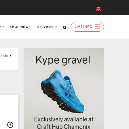
LIVE INFO
R
SHOPPING
SERVICES
monix
/