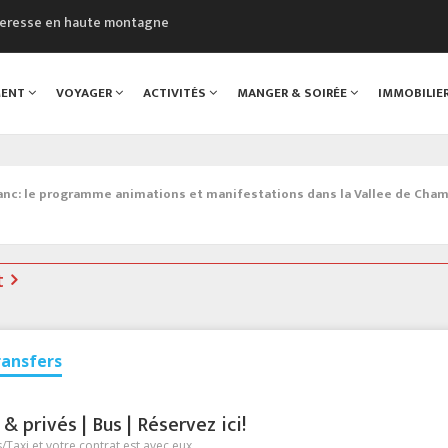
cheresse en haute montagne
uveau Musée du Mont-Blanc
 sont décédées dans le Mont-Blanc
MENT
VOYAGER
ACTIVITÉS
MANGER & SOIRÉE
IMMOBILIE
course à pied à Chamonix
al
c: le programme animations et manifestations dans la Vallee de Cha
t
ransfers
 privés | Bus | Réservez ici!
Taxi et votre contrat est avec eux.