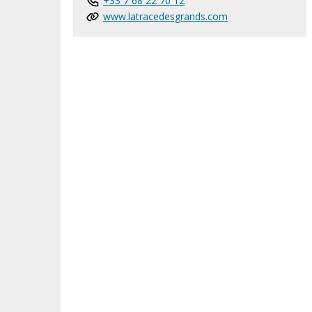
+33 7 68 22 70 12
www.latracedesgrands.com