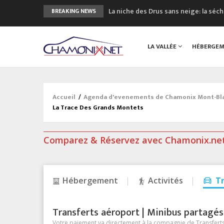
La niche des Drus sans neige: la sé
BREAKING NEWS
3 bonnes raisons pour visiter le no
Accidents en montagne: 3 personnes
LA VALLÉE
HÉBERGE
Craft ouvre un nouveau magasin de 
3eme Chamonix Vallée Classics Festiv
Accueil
/
Agenda d'evenements de Chamonix Mont-Blan
La Trace Des Grands Montets
Comparez & Réservez avec Chamonix.ne
Hébergement
Activités
T
Transferts aéroport | Minibus partagés &
Votre paiement va directement à la compagnie de Transferts/