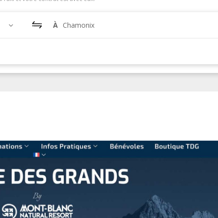
À
Chamonix