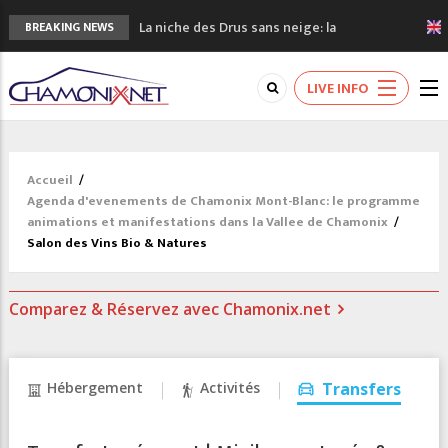
La niche des Drus sans neige: la
BREAKING NEWS
sécheresse en haute montagne
3 bonnes raisons pour visiter le nouveau
LIVE INFO
Musée du Mont-Blanc
Accidents en montagne: 3 personnes sont
décédées dans le Mont-Blanc
Craft ouvre un nouveau magasin de course
Accueil
/
à pied à Chamonix
Agenda d'evenements de Chamonix Mont-Blanc: le programme
3eme Chamonix Vallée Classics Festival
animations et manifestations dans la Vallee de Chamonix
/
Salon des Vins Bio & Natures
Comparez & Réservez avec Chamonix.net
Hébergement
Activités
Transfers