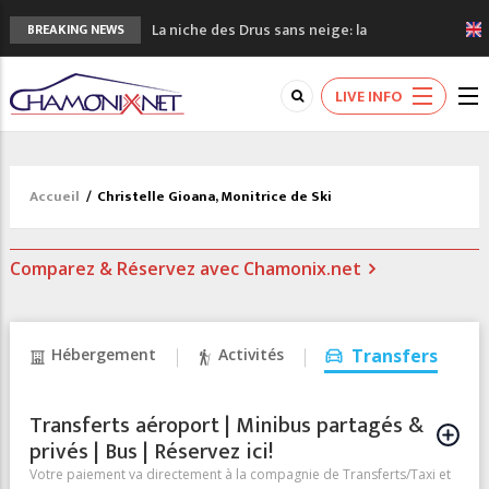
La niche des Drus sans neige: la
BREAKING NEWS
sécheresse en haute montagne
3 bonnes raisons pour visiter le nouveau
LIVE INFO
Musée du Mont-Blanc
Accidents en montagne: 3 personnes sont
décédées dans le Mont-Blanc
Craft ouvre un nouveau magasin de course
Accueil
/
Christelle Gioana, Monitrice de Ski
à pied à Chamonix
3eme Chamonix Vallée Classics Festival
Comparez & Réservez avec Chamonix.net
Hébergement
Activités
Transfers
Transferts aéroport | Minibus partagés &
privés | Bus | Réservez ici!
Votre paiement va directement à la compagnie de Transferts/Taxi et