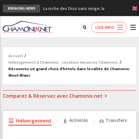
La niche des Drus sans neige: la
BREAKING NEWS
sécheresse en haute montagne
3 bonnes raisons pour visiter le nouveau
LIVE INFO
Musée du Mont-Blanc
Accidents en montagne: 3 personnes sont
décédées dans le Mont-Blanc
Craft ouvre un nouveau magasin de course
Accueil
/
à pied à Chamonix
Hébergement à Chamonix - Location Vacances Chamonix
/
3eme Chamonix Vallée Classics Festival
Découvrez un grand choix d'hôtels dans la vallée de Chamonix-
Mont-Blanc
Comparez & Réservez avec Chamonix.net
Hébergement
Activités
Transfers