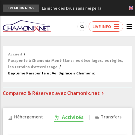
La niche des Drus sans neige: la
BREAKING NEWS
sécheresse en haute montagne
3 bonnes raisons pour visiter le nouveau
LIVE INFO
Musée du Mont-Blanc
Accidents en montagne: 3 personnes sont
décédées dans le Mont-Blanc
Craft ouvre un nouveau magasin de course
Accueil
/
à pied à Chamonix
Parapente à Chamonix Mont-Blanc: les décollages, les réglés,
3eme Chamonix Vallée Classics Festival
les terrains d'atterrissage
/
Baptême Parapente et Vol Biplace à Chamonix
Comparez & Réservez avec Chamonix.net
Hébergement
Activités
Transfers