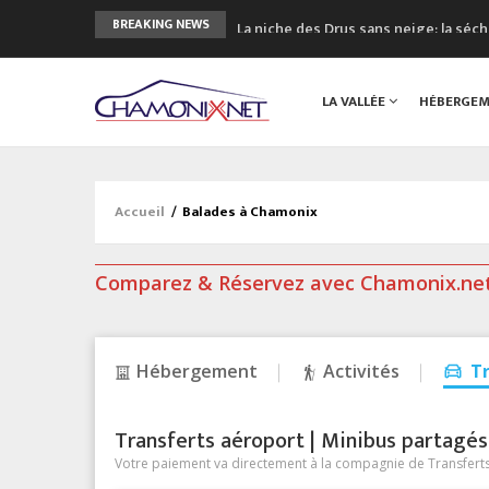
La niche des Drus sans neige: la sé
BREAKING NEWS
3 bonnes raisons pour visiter le no
Accidents en montagne: 3 personnes
LA VALLÉE
HÉBERGE
Craft ouvre un nouveau magasin de 
3eme Chamonix Vallée Classics Festiv
Accueil
/
Balades à Chamonix
Comparez & Réservez avec Chamonix.ne
Hébergement
Activités
T
Transferts aéroport | Minibus partagés &
Votre paiement va directement à la compagnie de Transferts/