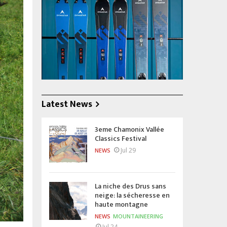
Latest News
3eme Chamonix Vallée
Classics Festival
Jul 29
NEWS
La niche des Drus sans
neige: la sécheresse en
haute montagne
NEWS
MOUNTAINEERING
Jul 24