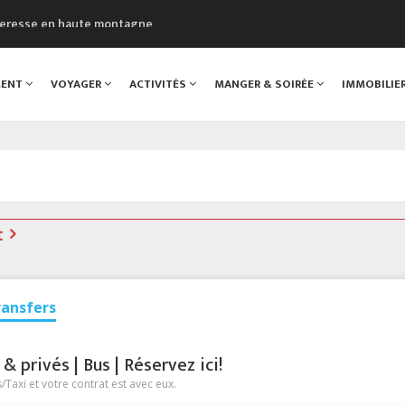
cheresse en haute montagne
uveau Musée du Mont-Blanc
 sont décédées dans le Mont-Blanc
MENT
VOYAGER
ACTIVITÉS
MANGER & SOIRÉE
IMMOBILIE
course à pied à Chamonix
al
t
ransfers
 privés | Bus | Réservez ici!
Taxi et votre contrat est avec eux.