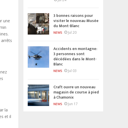
3 bonnes raisons pour
visiter le nouveau Musée
ur une
du Mont-Blanc
emin
Jul 20
NEWS
ines.
 arrêts
Accidents en montagne:
3 personnes sont
décédées dans le Mont-
Blanc
Jul 03
NEWS
enez
es
Craft ouvre un nouveau
magasin de course à pied
à Chamonix
Jun 17
NEWS
ar la
 et il