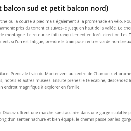
 balcon sud et petit balcon nord)
marche ou la course à pied mais également à la promenade en vélo. Po
hamonix près du torrent et suivez-le jusqu'en haut de la vallée. Le ch
e montagne. Le retour se fait tranquillement en forêt direction Les T
nt, si l'on est fatigué, prendre le train pour rentrer via de nombreux
e Glace. Prenez le train du Montenvers au centre de Chamonix et prom
, hôtels et autres musées. Ensuite prenez le télécabine, descendez l
 un endroit magnifique à explorer en famille.
la Diosaz offrent une marche spectaculaire dans une gorge sculptée p
g d'un sentier hachuré et bien équipé, le chemin passe par les gorges