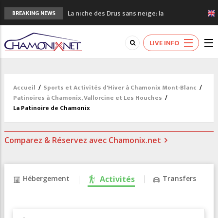
La niche des Drus sans neige: la
BREAKING NEWS
sécheresse en haute montagne
3 bonnes raisons pour visiter le nouveau
LIVE INFO
Musée du Mont-Blanc
Accidents en montagne: 3 personnes sont
décédées dans le Mont-Blanc
Craft ouvre un nouveau magasin de course
Accueil
/
Sports et Activités d'Hiver à Chamonix Mont-Blanc
/
à pied à Chamonix
Patinoires à Chamonix, Vallorcine et Les Houches
/
3eme Chamonix Vallée Classics Festival
La Patinoire de Chamonix
Comparez & Réservez avec Chamonix.net
Hébergement
Activités
Transfers