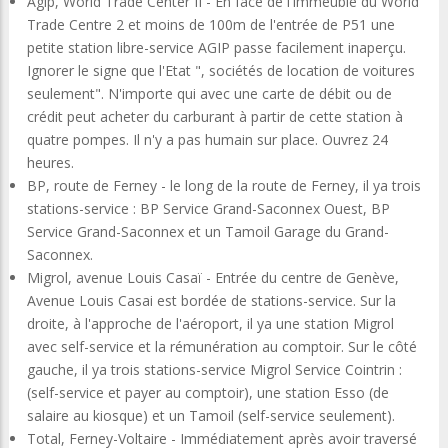
Agip, World Trade Center II - En face de l'immeuble du World
Trade Centre 2 et moins de 100m de l'entrée de P51 une
petite station libre-service AGIP passe facilement inaperçu.
Ignorer le signe que l'Etat ", sociétés de location de voitures
seulement". N'importe qui avec une carte de débit ou de
crédit peut acheter du carburant à partir de cette station à
quatre pompes. Il n'y a pas humain sur place. Ouvrez 24
heures.
BP, route de Ferney - le long de la route de Ferney, il ya trois
stations-service : BP Service Grand-Saconnex Ouest, BP
Service Grand-Saconnex et un Tamoil Garage du Grand-
Saconnex.
Migrol, avenue Louis Casaï - Entrée du centre de Genève,
Avenue Louis Casai est bordée de stations-service. Sur la
droite, à l'approche de l'aéroport, il ya une station Migrol
avec self-service et la rémunération au comptoir. Sur le côté
gauche, il ya trois stations-service Migrol Service Cointrin :
(self-service et payer au comptoir), une station Esso (de
salaire au kiosque) et un Tamoil (self-service seulement).
Total, Ferney-Voltaire - Immédiatement après avoir traversé