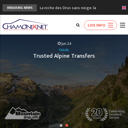
La niche des Drus sans neige: la
BREAKING NEWS
sécheresse en haute montagne
3 bonnes raisons pour visiter le nouveau
LIVE INFO
Musée du Mont-Blanc
Accidents en montagne: 3 personnes sont
décédées dans le Mont-Blanc
Jun 24
Craft ouvre un nouveau magasin de course
TRAVEL
Trusted Alpine Transfers
à pied à Chamonix
3eme Chamonix Vallée Classics Festival
READ MORE