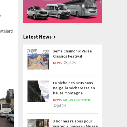
e
hatelard
Latest News
3eme Chamonix Vallée
Classics Festival
Jul 29
NEWS
La niche des Drus sans
neige: la sécheresse en
haute montagne
NEWS
MOUNTAINEERING
Jul 24
3 bonnes raisons pour
visiter le nouveau Musée