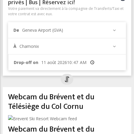
privés | Bus | Réservez ici!
Votre paiement va directement à la compagnie de Transferts/Taxi et
votre contrat est avec eux.
De
Geneva Airport (GVA)
À
Chamonix
Drop-off on
Heure
Webcam du Brévent et du
Télésiège du Col Cornu
Webcam du Brévent et du