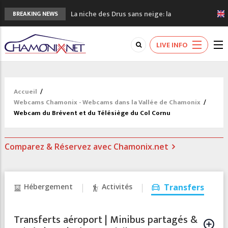
La niche des Drus sans neige: la
BREAKING NEWS
sécheresse en haute montagne
3 bonnes raisons pour visiter le nouveau
LIVE INFO
Musée du Mont-Blanc
Accidents en montagne: 3 personnes sont
décédées dans le Mont-Blanc
Craft ouvre un nouveau magasin de course
Accueil
/
à pied à Chamonix
Webcams Chamonix - Webcams dans la Vallée de Chamonix
/
3eme Chamonix Vallée Classics Festival
Webcam du Brévent et du Télésiège du Col Cornu
Comparez & Réservez avec Chamonix.net
Hébergement
Activités
Transfers
Transferts aéroport | Minibus partagés &