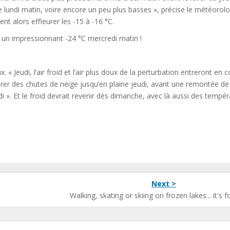
 lundi matin, voire encore un peu plus basses », précise le météorol
nt alors effleurer les -15 à -16 °C.
rer un impressionnant -24 °C mercredi matin !
. « Jeudi, l’air froid et l’air plus doux de la perturbation entreront en c
er des chutes de neige jusqu’en plaine jeudi, avant une remontée de 
i ». Et le froid devrait revenir dès dimanche, avec là aussi des tempé
Next >
Walking, skating or skiing on frozen lakes... it's f