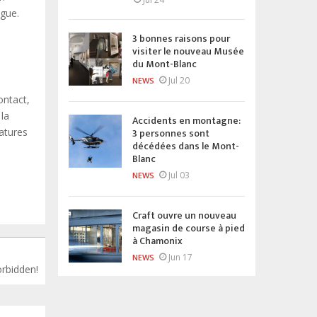
ogue.
3 bonnes raisons pour
visiter le nouveau Musée
du Mont-Blanc
Jul 20
NEWS
ontact,
la
Accidents en montagne:
3 personnes sont
ratures
décédées dans le Mont-
Blanc
Jul 03
NEWS
Craft ouvre un nouveau
magasin de course à pied
à Chamonix
Jun 17
NEWS
orbidden!