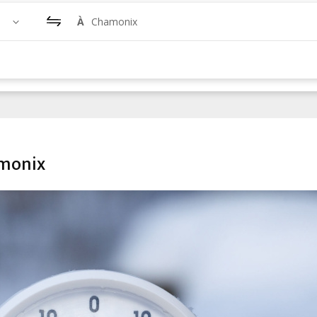
À
Chamonix
amonix