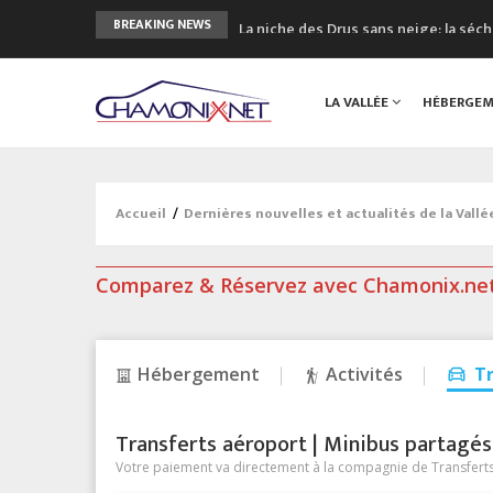
La niche des Drus sans neige: la sé
BREAKING NEWS
3 bonnes raisons pour visiter le no
Accidents en montagne: 3 personnes
LA VALLÉE
HÉBERGE
Craft ouvre un nouveau magasin de 
3eme Chamonix Vallée Classics Festiv
Accueil
/
Dernières nouvelles et actualités de la Vall
Comparez & Réservez avec Chamonix.ne
Hébergement
Activités
T
Transferts aéroport | Minibus partagés &
Votre paiement va directement à la compagnie de Transferts/