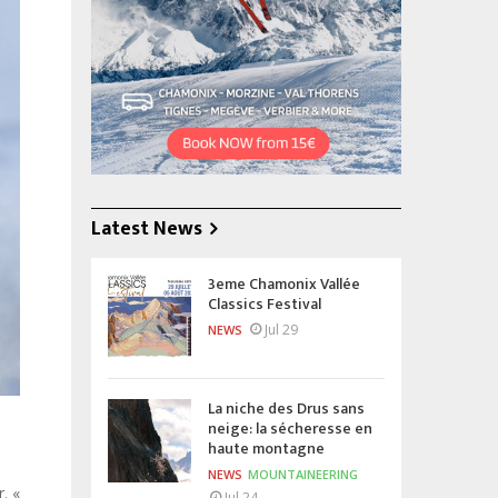
Latest News
3eme Chamonix Vallée
Classics Festival
Jul 29
NEWS
La niche des Drus sans
neige: la sécheresse en
haute montagne
NEWS
MOUNTAINEERING
. «
Jul 24