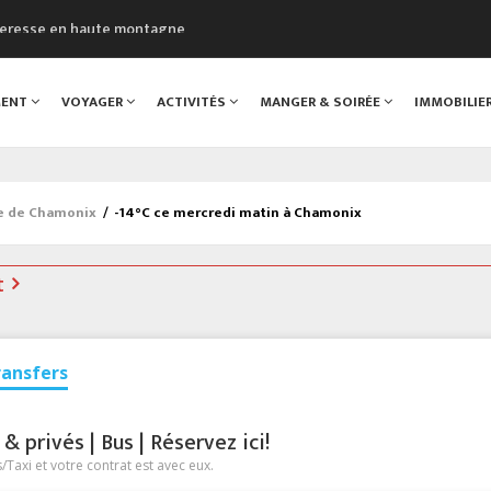
cheresse en haute montagne
uveau Musée du Mont-Blanc
 sont décédées dans le Mont-Blanc
MENT
VOYAGER
ACTIVITÉS
MANGER & SOIRÉE
IMMOBILIE
course à pied à Chamonix
al
ée de Chamonix
/
-14°C ce mercredi matin à Chamonix
t
ransfers
 privés | Bus | Réservez ici!
Taxi et votre contrat est avec eux.