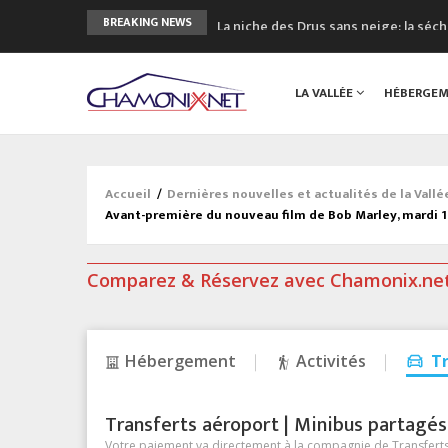
La niche des Drus sans neige: la sé
BREAKING NEWS
3 bonnes raisons pour visiter le no
Accidents en montagne: 3 personnes
LA VALLÉE
HÉBERGE
Craft ouvre un nouveau magasin de 
3eme Chamonix Vallée Classics Festiv
Accueil
/
Dernières nouvelles et actualités de la Vall
Avant-première du nouveau film de Bob Marley, mardi 
Comparez & Réservez avec Chamonix.ne
Hébergement
Activités
T
Transferts aéroport | Minibus partagés &
Votre paiement va directement à la compagnie de Transferts/