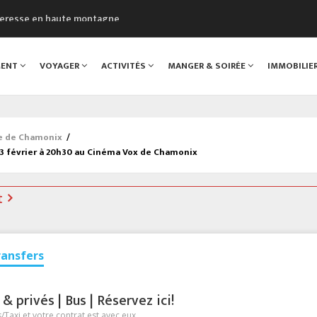
cheresse en haute montagne
uveau Musée du Mont-Blanc
 sont décédées dans le Mont-Blanc
MENT
VOYAGER
ACTIVITÉS
MANGER & SOIRÉE
IMMOBILIE
course à pied à Chamonix
al
ée de Chamonix
/
13 février à 20h30 au Cinéma Vox de Chamonix
t
ransfers
 privés | Bus | Réservez ici!
Taxi et votre contrat est avec eux.