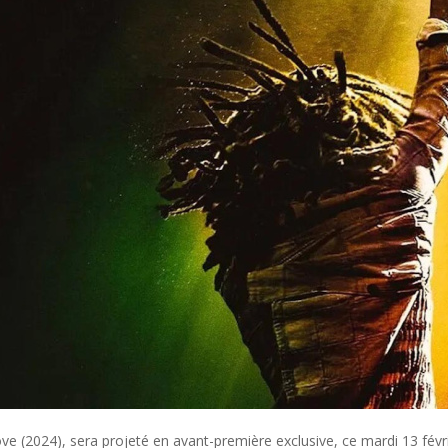
e (2024), sera projeté en avant-première exclusive, ce mardi 13 févr