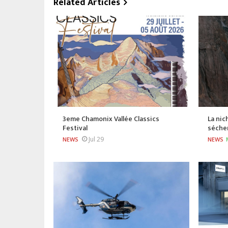
Related Articles
3eme Chamonix Vallée Classics
La nic
Festival
séche
Jul 29
NEWS
NEWS