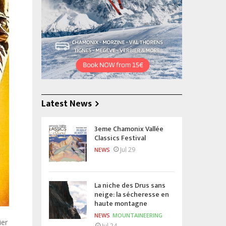
Latest News
3eme Chamonix Vallée
Classics Festival
Jul 29
NEWS
La niche des Drus sans
neige: la sécheresse en
haute montagne
NEWS
MOUNTAINEERING
ier
Jul 24