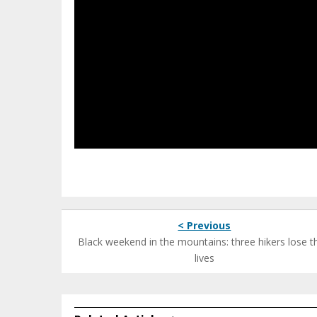
< Previous
Black weekend in the mountains: three hikers lose th
lives