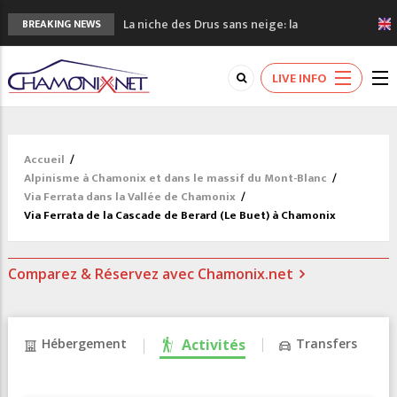
La niche des Drus sans neige: la
BREAKING NEWS
sécheresse en haute montagne
3 bonnes raisons pour visiter le nouveau
LIVE INFO
Musée du Mont-Blanc
Accidents en montagne: 3 personnes sont
décédées dans le Mont-Blanc
Craft ouvre un nouveau magasin de course
Accueil
/
à pied à Chamonix
Alpinisme à Chamonix et dans le massif du Mont-Blanc
/
3eme Chamonix Vallée Classics Festival
Via Ferrata dans la Vallée de Chamonix
/
Via Ferrata de la Cascade de Berard (Le Buet) à Chamonix
Comparez & Réservez avec Chamonix.net
Hébergement
Activités
Transfers