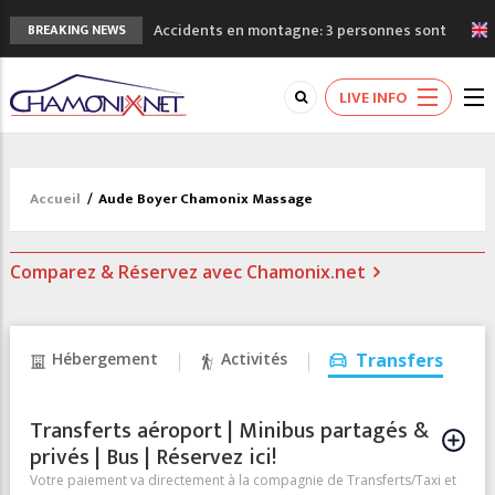
Accidents en montagne: 3 personnes sont
BREAKING NEWS
décédées dans le Mont-Blanc
Craft ouvre un nouveau magasin de course
LIVE INFO
à pied à Chamonix
3eme Chamonix Vallée Classics Festival
La niche des Drus sans neige: la
sécheresse en haute montagne
Accueil
/
Aude Boyer Chamonix Massage
3 bonnes raisons pour visiter le nouveau
Musée du Mont-Blanc
Comparez & Réservez avec Chamonix.net
Hébergement
Activités
Transfers
Transferts aéroport | Minibus partagés &
privés | Bus | Réservez ici!
Votre paiement va directement à la compagnie de Transferts/Taxi et