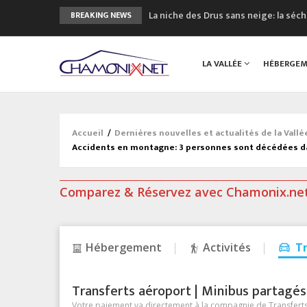
La niche des Drus sans neige: la sé
BREAKING NEWS
3 bonnes raisons pour visiter le no
Accidents en montagne: 3 personnes
LA VALLÉE
HÉBERGE
Craft ouvre un nouveau magasin de 
3eme Chamonix Vallée Classics Festiv
Accueil
/
Dernières nouvelles et actualités de la Vall
Accidents en montagne: 3 personnes sont décédées d
Comparez & Réservez avec Chamonix.ne
Hébergement
Activités
T
Transferts aéroport | Minibus partagés &
Votre paiement va directement à la compagnie de Transferts/