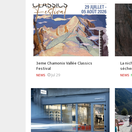
3eme Chamonix Vallée Classics
La nic
Festival
séche
Jul 29
NEWS
NEWS