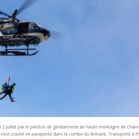
di 2 juillet par le peloton de gendarmerie de haute montagne de Cham
i s’est crashé en parapente dans la combe du Brévent. Transporté à l’h