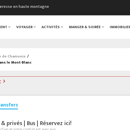
cheresse en haute montagne
uveau Musée du Mont-Blanc
 sont décédées dans le Mont-Blanc
MENT
VOYAGER
ACTIVITÉS
MANGER & SOIRÉE
IMMOBILIE
course à pied à Chamonix
al
ée de Chamonix
/
ans le Mont-Blanc
t
ransfers
 privés | Bus | Réservez ici!
Taxi et votre contrat est avec eux.