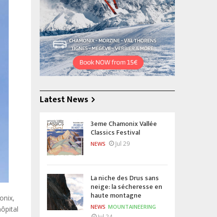
Latest News
3eme Chamonix Vallée
Classics Festival
Jul 29
NEWS
La niche des Drus sans
neige: la sécheresse en
haute montagne
onix,
NEWS
MOUNTAINEERING
ôpital
Jul 24