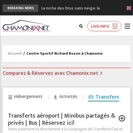
La niche des Drus sans neige: la
BREAKING NEWS
sécheresse en haute montagne
3 bonnes raisons pour visiter le nouveau
LIVE INFO
Musée du Mont-Blanc
Accidents en montagne: 3 personnes sont
décédées dans le Mont-Blanc
Craft ouvre un nouveau magasin de course
Accueil
/
Centre Sportif Richard Bozon à Chamonix
à pied à Chamonix
3eme Chamonix Vallée Classics Festival
Comparez & Réservez avec Chamonix.net
Hébergement
Activités
Transfers
Transferts aéroport | Minibus partagés &
privés | Bus | Réservez ici!
Votre paiement va directement à la compagnie de Transferts/Taxi et