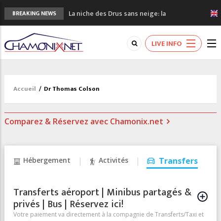
La niche des Drus sans neige: la
BREAKING NEWS
sécheresse en haute montagne
3 bonnes raisons pour visiter le nouveau
LIVE INFO
Musée du Mont-Blanc
Accidents en montagne: 3 personnes sont
décédées dans le Mont-Blanc
Craft ouvre un nouveau magasin de course
Accueil
/
Dr Thomas Colson
à pied à Chamonix
3eme Chamonix Vallée Classics Festival
Comparez & Réservez avec Chamonix.net
Hébergement
Activités
Transfers
Transferts aéroport | Minibus partagés &
privés | Bus | Réservez ici!
Votre paiement va directement à la compagnie de Transferts/Taxi et