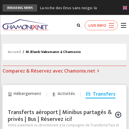
La niche des Drus sans neige: la
BREAKING NEWS
sécheresse en haute montagne
3 bonnes raisons pour visiter le nouveau
LIVE INFO
Musée du Mont-Blanc
Accidents en montagne: 3 personnes sont
décédées dans le Mont-Blanc
Craft ouvre un nouveau magasin de course
Accueil
/
M. Blank-Vaksmann à Chamonix
à pied à Chamonix
3eme Chamonix Vallée Classics Festival
Comparez & Réservez avec Chamonix.net
Hébergement
Activités
Transfers
Transferts aéroport | Minibus partagés &
privés | Bus | Réservez ici!
Votre paiement va directement à la compagnie de Transferts/Taxi et