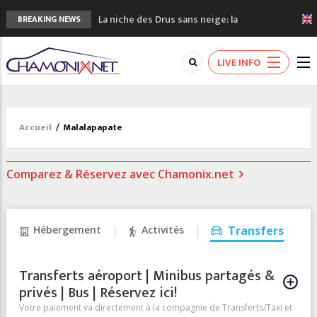
La niche des Drus sans neige: la
BREAKING NEWS
sécheresse en haute montagne
3 bonnes raisons pour visiter le nouveau
LIVE INFO
Musée du Mont-Blanc
Accidents en montagne: 3 personnes sont
décédées dans le Mont-Blanc
Craft ouvre un nouveau magasin de course
Accueil
/
Malalapapate
à pied à Chamonix
3eme Chamonix Vallée Classics Festival
Comparez & Réservez avec Chamonix.net
Hébergement
Activités
Transfers
Transferts aéroport | Minibus partagés &
privés | Bus | Réservez ici!
Votre paiement va directement à la compagnie de Transferts/Taxi et