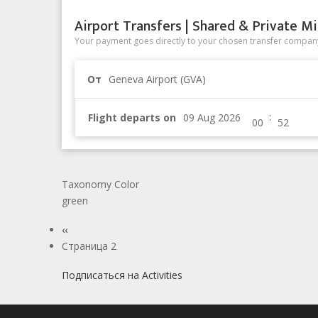
Airport Transfers | Shared & Private Mi
Your payment goes directly to your chosen transfer company
От
Geneva Airport (GVA)
:
Flight departs on
Taxonomy Color
green
Нумерация
Предыдущая
‹‹
страниц
страница
Страница 2
Подписаться на Activities