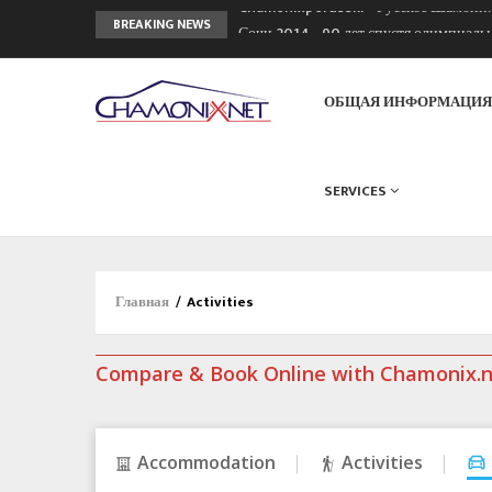
Chamonixporusski - Русское Шамони
BREAKING NEWS
Сочи 2014 - 90 лет спустя олимпиад
Кол де Монте закрыт 11 января 2013
ОБЩАЯ ИНФОРМАЦИ
SERVICES
Главная
/
Activities
Compare & Book Online with Chamonix.
Accommodation
Activities