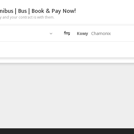
nibus | Bus | Book & Pay Now!
 and your contract is with them.
Кому
Chamonix