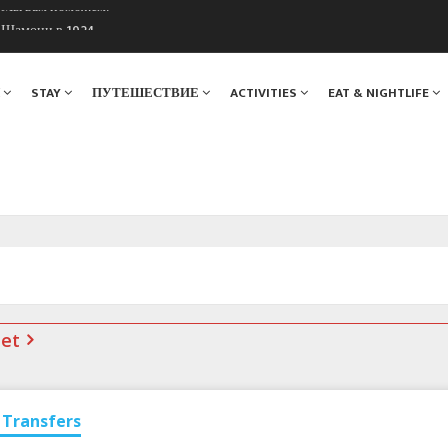
. Мы вам поможем!
ы Шамони в 1924
Я
STAY
ПУТЕШЕСТВИЕ
ACTIVITIES
EAT & NIGHTLIFE
net
Transfers