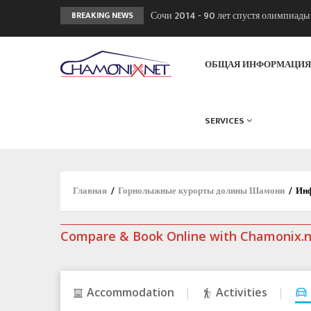
Сочи 2014 - 90 лет спустя олимпиад
BREAKING NEWS
Кол де Монте закрыт 11 января 2013
Chamonixporusski - Русское Шамони
ОБЩАЯ ИНФОРМАЦИ
SERVICES
Главная
/
Горнолыжные курорты долины Шамони
/
Инф
Compare & Book Online with Chamonix.
Accommodation
Activities