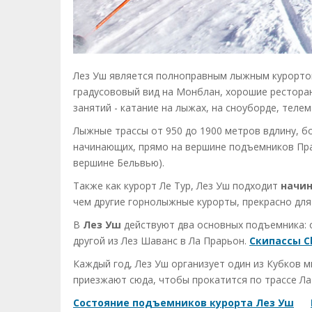
Лез Уш является полноправным лыжным курортом,
градусововый вид на Монблан, хорошие рестора
занятий - катание на лыжах, на сноуборде, телем
Лыжные трассы от 950 до 1900 метров вдлину, бо
начинающих, прямо на вершине подъемников Прар
вершине Бельвью).
Также как курорт Ле Тур, Лез Уш подходит
начи
чем другие горнолыжные курорты, прекрасно для 
В
Лез Уш
действуют два основных подъемника: о
другой из Лез Шаванс в Ла Прарьон.
Скипассы C
Каждый год, Лез Уш организует один из Кубков 
приезжают сюда, чтобы прокатится по трассе Ла
Состояние подъемников курорта Лез Уш