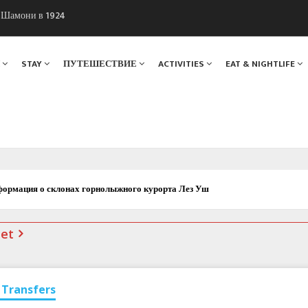
ы Шамони в 1924
. Мы вам поможем!
Я
STAY
ПУТЕШЕСТВИЕ
ACTIVITIES
EAT & NIGHTLIFE
ормация о склонах горнолыжного курорта Лез Уш
net
Transfers