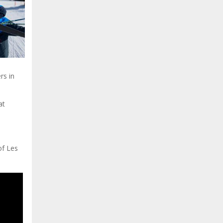
ers in
at
of Les