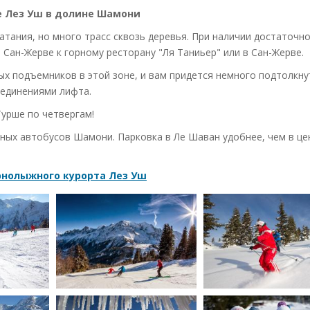
е Лез Уш в долине Шамони
атания, но много трасс сквозь деревья. При наличии достаточн
Сан-Жерве к горному ресторану "Ля Таниьер" или в Сан-Жерве.
ых подъемников в этой зоне, и вам придется немного подтолкну
оединениями лифта.
Турше по четвергам!
ных автобусов Шамони. Парковка в Ле Шаван удобнее, чем в це
рнолыжного курорта Лез Уш