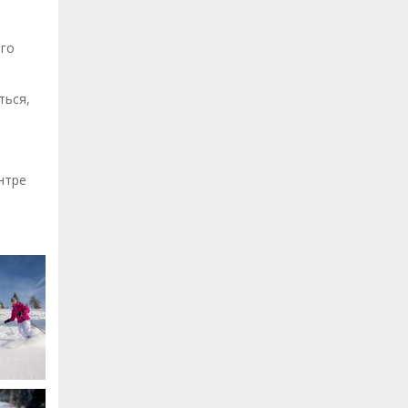
ого
ться,
нтре