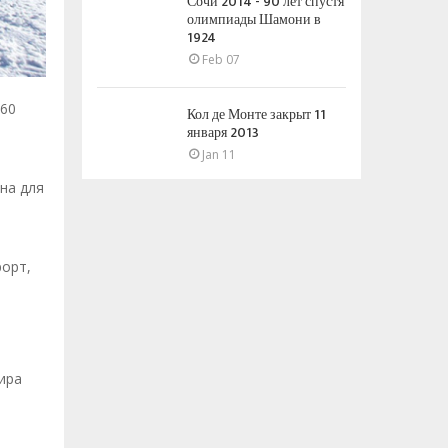
Сочи 2014 - 90 лет спустя
олимпиады Шамони в
1924
Feb 07
360
Кол де Монте закрыт 11
января 2013
Jan 11
на для
орт,
ира