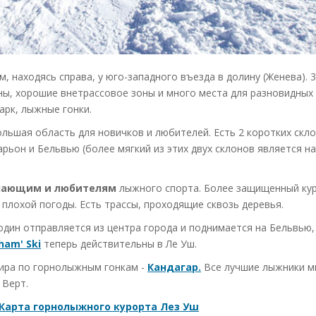
 находясь справа, у юго-западного въезда в долину (Женева). 
ны, хорошие внетрассовое зоны и много места для разновидных
арк, лыжные гонки.
льшая область для новичков и любителей. Есть 2 коротких скло
ьон и Бельвью (более мягкий из этих двух склонов является на
нающим и любителям
лыжного спорта. Более защищенный кур
плохой погоды. Есть трассы, проходящие сквозь деревья.
дин отправляется из центра города и поднимается на Бельвью,
ham' Ski
теперь действительны в Ле Уш.
мира по горнолыжным гонкам -
Кандагар.
Все лучшие лыжники м
 Верт.
Карта горнолыжного курорта Лез Уш