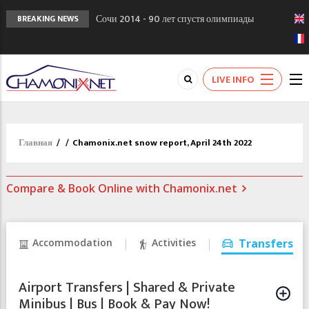
Сочи 2014 - 90 лет спустя олимпиады
BREAKING NEWS
Шамони в 1924
Кол де Монте закрыт 11 января 2013
Chamonixporusski - Русское Шамони. Мы
LIVE INFO
вам поможем!
Главная
/
/
Chamonix.net snow report, April 24th 2022
Compare & Book Online with Chamonix.net
Accommodation
Activities
Transfers
Airport Transfers | Shared & Private
Minibus | Bus | Book & Pay Now!