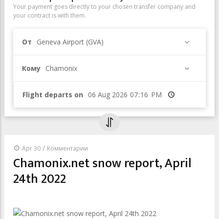
Your payment goes directly to your chosen transfer company and
your contract is with them.
От
Geneva Airport (GVA)
Кому
Chamonix
Flight departs on
Время
/
Apr 30
Комментарии
Chamonix.net snow report, April
24th 2022