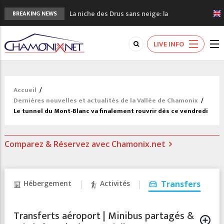
La niche des Drus sans neige: la
BREAKING NEWS
sécheresse en haute montagne
3 bonnes raisons pour visiter le nouveau
LIVE INFO
Musée du Mont-Blanc
Accidents en montagne: 3 personnes sont
décédées dans le Mont-Blanc
Craft ouvre un nouveau magasin de course
Accueil
/
à pied à Chamonix
Dernières nouvelles et actualités de la Vallée de Chamonix
/
3eme Chamonix Vallée Classics Festival
Le tunnel du Mont-Blanc va finalement rouvrir dès ce vendredi
Comparez & Réservez avec Chamonix.net
Hébergement
Activités
Transfers
Transferts aéroport | Minibus partagés &