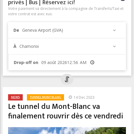
privés | Bus | Réservez ici!
Votre paiement va directement à la compagnie de Transferts/Taxi et
votre contrat est avec eux.
De
Geneva Airport (GVA)
À
Chamonix
Drop-off on
Heure
NEWS
TUNNEL MONT BLANC
14 Dec 2023
Le tunnel du Mont-Blanc va
finalement rouvrir dès ce vendredi