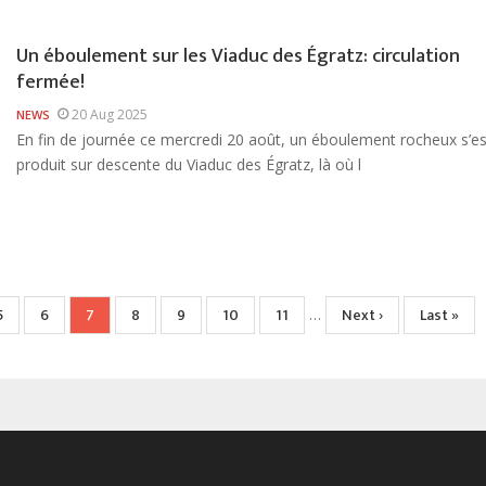
Un éboulement sur les Viaduc des Égratz: circulation
fermée!
20 Aug 2025
NEWS
En fin de journée ce mercredi 20 août, un éboulement rocheux s’es
produit sur descente du Viaduc des Égratz, là où l
Page
5
Page
6
Page
7
Page
8
Page
9
Page
10
Page
11
Page
Next ›
Dernière
Last »
…
actuelle
suivante
page