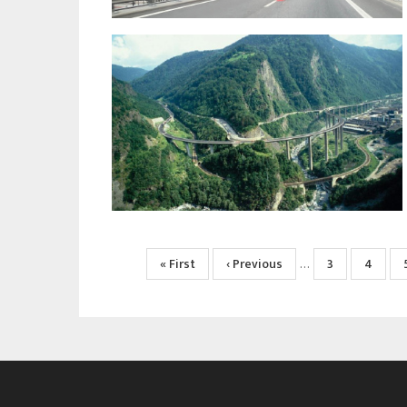
Pagination
Première
« First
Page
‹ Previous
Page
3
Page
4
…
page
précédente