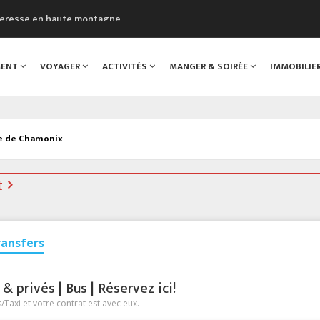
cheresse en haute montagne
uveau Musée du Mont-Blanc
 sont décédées dans le Mont-Blanc
MENT
VOYAGER
ACTIVITÉS
MANGER & SOIRÉE
IMMOBILIE
course à pied à Chamonix
al
ée de Chamonix
t
ransfers
 privés | Bus | Réservez ici!
Taxi et votre contrat est avec eux.