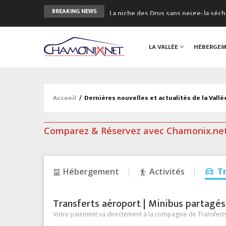
La niche des Drus sans neige: la sé
BREAKING NEWS
3 bonnes raisons pour visiter le no
Accidents en montagne: 3 personnes
LA VALLÉE
HÉBERGE
Craft ouvre un nouveau magasin de 
3eme Chamonix Vallée Classics Festiv
Accueil
/
Dernières nouvelles et actualités de la Vall
Comparez & Réservez avec Chamonix.ne
Hébergement
Activités
T
Transferts aéroport | Minibus partagés &
Votre paiement va directement à la compagnie de Transferts/