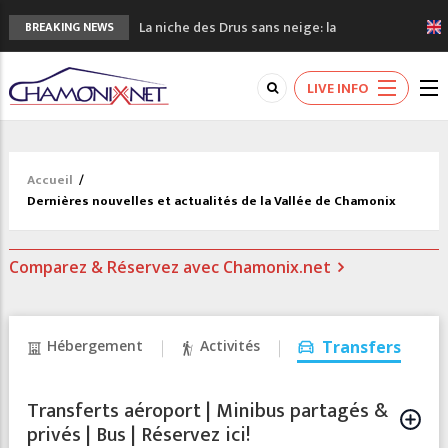
La niche des Drus sans neige: la
BREAKING NEWS
sécheresse en haute montagne
3 bonnes raisons pour visiter le nouveau
LIVE INFO
Musée du Mont-Blanc
Accidents en montagne: 3 personnes sont
décédées dans le Mont-Blanc
Craft ouvre un nouveau magasin de course
Accueil
/
à pied à Chamonix
Dernières nouvelles et actualités de la Vallée de Chamonix
3eme Chamonix Vallée Classics Festival
Comparez & Réservez avec Chamonix.net
Hébergement
Activités
Transfers
Transferts aéroport | Minibus partagés &
privés | Bus | Réservez ici!