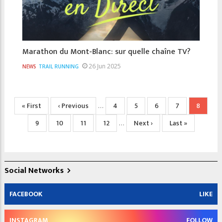
Marathon du Mont-Blanc: sur quelle chaîne TV?
26 Jun 2025
NEWS
TRAIL RUNNING
Pagination
Première
« First
Page
‹ Previous
Page
4
Page
5
Page
6
Page
7
Page
8
…
page
précédente
actuelle
Page
9
Page
10
Page
11
Page
12
Page
Next ›
Dernière
Last »
…
suivante
page
Social Networks
FACEBOOK
LIKE
INSTAGRAM
FOLLOW