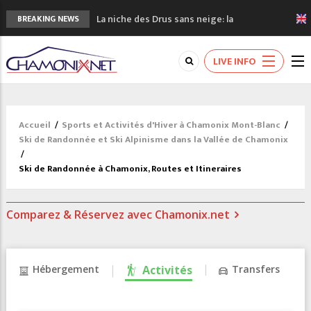
La niche des Drus sans neige: la
BREAKING NEWS
sécheresse en haute montagne
3 bonnes raisons pour visiter le nouveau
LIVE INFO
Musée du Mont-Blanc
Accidents en montagne: 3 personnes sont
décédées dans le Mont-Blanc
Craft ouvre un nouveau magasin de course
Accueil
/
Sports et Activités d'Hiver à Chamonix Mont-Blanc
/
à pied à Chamonix
Ski de Randonnée et Ski Alpinisme dans la Vallée de Chamonix
3eme Chamonix Vallée Classics Festival
/
Ski de Randonnée à Chamonix, Routes et Itineraires
Comparez & Réservez avec Chamonix.net
Hébergement
Activités
Transfers