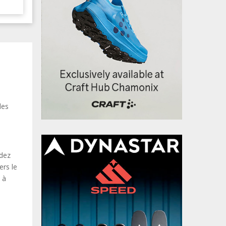
des
ndez
ers le
 à