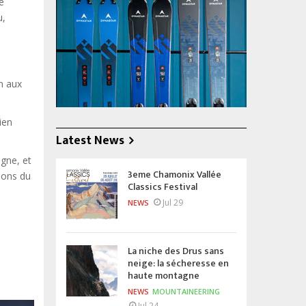
e
u,
on aux
ien
Latest News
gne, et
3eme Chamonix Vallée
ions du
Classics Festival
Jul 29
NEWS
La niche des Drus sans
neige: la sécheresse en
haute montagne
NEWS
MOUNTAINEERING
Jul 24