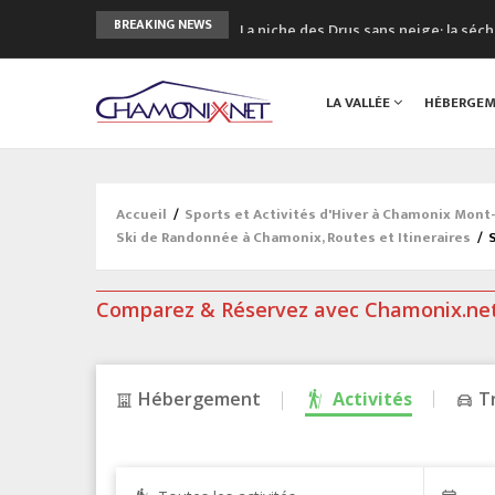
La niche des Drus sans neige: la sé
BREAKING NEWS
3 bonnes raisons pour visiter le no
Accidents en montagne: 3 personnes
LA VALLÉE
HÉBERGE
Craft ouvre un nouveau magasin de 
3eme Chamonix Vallée Classics Festiv
Accueil
/
Sports et Activités d'Hiver à Chamonix Mont
Ski de Randonnée à Chamonix, Routes et Itineraires
/
Comparez & Réservez avec Chamonix.ne
Hébergement
Activités
T