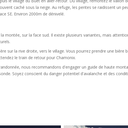
s le village du Buet en aller-retour. Du village, remontez le vallon d
souvent caché sous la neige. Au refuge, les pentes se raidissent un pe
face SE. Environ 2000m de dénivelé.
la montée, sur la face sud. Il existe plusieurs variantes, mais attenti
urels.
ière sur la rive droite, vers le village. Vous pourrez prendre une bière b
ttendez le train de retour pour Chamonix.
i de randonnée, nous recommandons d'engager un guide de haute monta
 sonde. Soyez conscient du danger potentiel d'avalanche et des condit