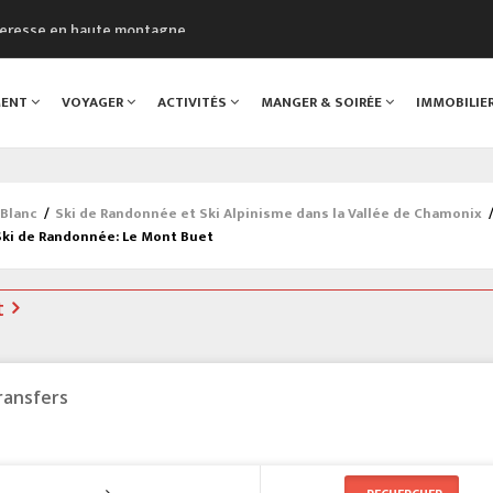
cheresse en haute montagne
uveau Musée du Mont-Blanc
 sont décédées dans le Mont-Blanc
MENT
VOYAGER
ACTIVITÉS
MANGER & SOIRÉE
IMMOBILIE
course à pied à Chamonix
al
-Blanc
/
Ski de Randonnée et Ski Alpinisme dans la Vallée de Chamonix
Ski de Randonnée: Le Mont Buet
t
ransfers